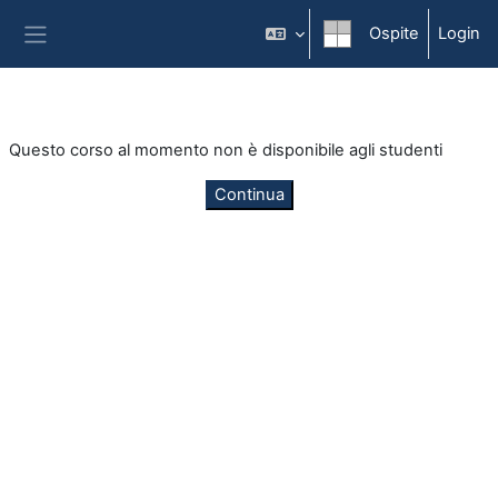
Vai al contenuto principale
Ospite
Login
Pannello laterale
Questo corso al momento non è disponibile agli studenti
Continua