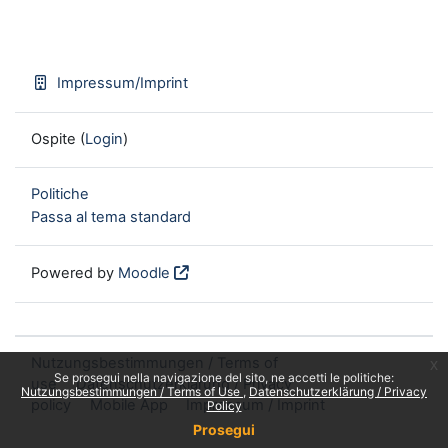
Impressum/Imprint
Ospite (
Login
)
Politiche
Passa al tema standard
Powered by
Moodle
Nutzungsbestimmungen / Terms of
x
Se prosegui nella navigazione del sito, ne accetti le politiche:
use
Datenschutzerklärung / Privacy
Nutzungsbestimmungen / Terms of Use
Datenschutzerklärung / Privacy
policy
Mobile App
Impressum / Imprint
Policy
Prosegui