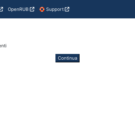
OpenRUB
🛟 Support
enti
Continua