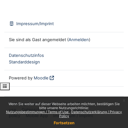
Impressum/Imprint
Sie sind als Gast angemeldet (
Anmelden
)
Datenschutzinfos
Standarddesign
Powered by
Moodle
Kursindex öffnen
x
Nutzungsbestimmungen / Terms of
Wenn Sie weiter auf dieser Webseite arbeiten möchten, bestätigen Sie
bitte unsere Nutzungsrichtlinie:
use
Datenschutzerklärung / Privacy
Nutzungsbestimmungen / Terms of Use
Datenschutzerklärung / Privacy
policy
Mobile App
Impressum / Imprint
Policy
Fortsetzen