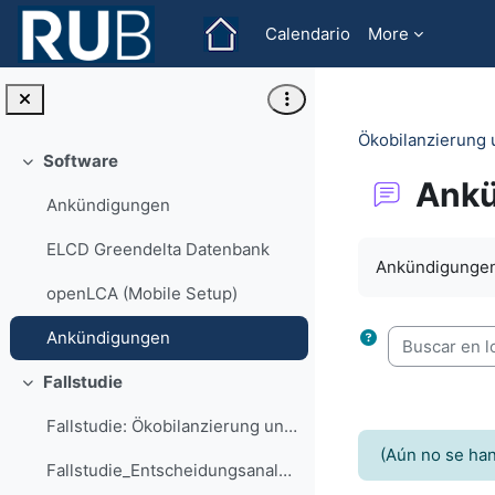
Salta al contenido principal
Calendario
More
Ökobilanzierung 
Software
Colapsar
Ank
Ankündigungen
Requisitos de f
ELCD Greendelta Datenbank
Ankündigungen
openLCA (Mobile Setup)
Buscar en los
Ankündigungen
Fallstudie
Colapsar
Fallstudie: Ökobilanzierung und multikriterielle Bewertung am Beispiel einer Windenergieanlage
(Aún no se han
Fallstudie_Entscheidungsanalyse.xlsx (wird ab Seite 17 benötigt)