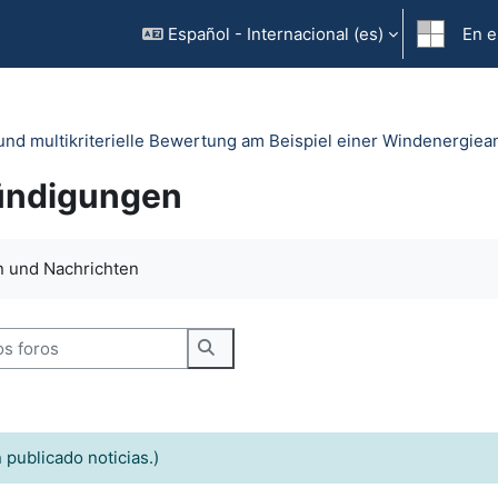
Español - Internacional ‎(es)‎
En e
und multikriterielle Bewertung am Beispiel einer Windenergie
ündigungen
inalización
 und Nachrichten
 foros
Buscar en los foros
 publicado noticias.)