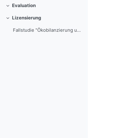
Evaluation
Colapsar
Lizensierung
Colapsar
Fallstudie "Ökobilanzierung und multikriterielle B...