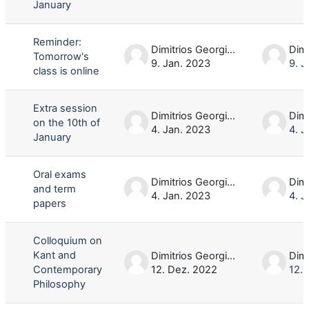
January
Reminder:
Dimitrios Georgios Oikonomou
Tomorrow's
9. Jan. 2023
9. J
class is online
Extra session
Dimitrios Georgios Oikonomou
on the 10th of
4. Jan. 2023
4. J
January
Oral exams
Dimitrios Georgios Oikonomou
and term
4. Jan. 2023
4. J
papers
Colloquium on
Kant and
Dimitrios Georgios Oikonomou
Contemporary
12. Dez. 2022
12.
Philosophy