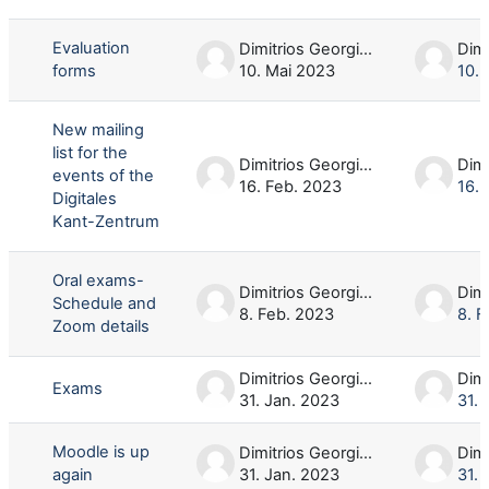
Liste der Themen - 23 von 23
Evaluation
Dimitrios Georgios Oikonomou
forms
10. Mai 2023
10.
New mailing
list for the
Dimitrios Georgios Oikonomou
events of the
16. Feb. 2023
16. 
Digitales
Kant-Zentrum
Oral exams-
Dimitrios Georgios Oikonomou
Schedule and
8. Feb. 2023
8. F
Zoom details
Dimitrios Georgios Oikonomou
Exams
31. Jan. 2023
31. 
Moodle is up
Dimitrios Georgios Oikonomou
again
31. Jan. 2023
31. 