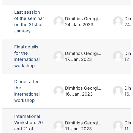
Last session
of the seminar
Dimitrios Georgios Oikonomou
on the 31st of
24. Jan. 2023
24.
January
Final details
for the
Dimitrios Georgios Oikonomou
international
17. Jan. 2023
17. 
workshop
Dinner after
the
Dimitrios Georgios Oikonomou
international
16. Jan. 2023
16. 
workshop
International
Workshop: 20
Dimitrios Georgios Oikonomou
and 21 of
11. Jan. 2023
11. 