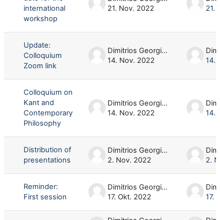
international
21. Nov. 2022
21.
workshop
Update:
Dimitrios Georgios Oikonomou
Colloquium
14. Nov. 2022
14.
Zoom link
Colloquium on
Kant and
Dimitrios Georgios Oikonomou
Contemporary
14. Nov. 2022
14.
Philosophy
Distribution of
Dimitrios Georgios Oikonomou
presentations
2. Nov. 2022
2. 
Reminder:
Dimitrios Georgios Oikonomou
First session
17. Okt. 2022
17. 