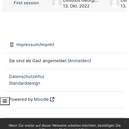
Dimitrios Georgios Oikonomou
First session
13. Okt. 2022
13. 
Impressum/Imprint
Sie sind als Gast angemeldet (
Anmelden
)
Datenschutzinfos
Standarddesign
Powered by
Moodle
Kursindex öffnen
x
Nutzungsbestimmungen / Terms of
Wenn Sie weiter auf dieser Webseite arbeiten möchten, bestätigen Sie