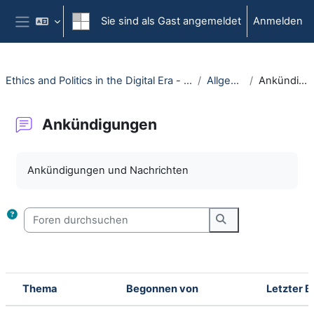
Zum Hauptinhalt
Sie sind als Gast angemeldet
Anmelden
Website-Übersicht
Ethics and Politics in the Digital Era - (030117-WiSe22/23)
Allgemeines
Ankündigungen
Ankündigungen
Abschlussbedingungen
Ankündigungen und Nachrichten
Foren durchsuchen
Foren durchsuche
Thema
Begonnen von
Letzter B
Status