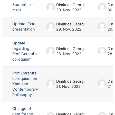
Students' e-
Dimitrios Georgios Oikonomou
mails
30. Nov. 2022
30.
Update: Extra
Dimitrios Georgios Oikonomou
presentation
29. Nov. 2022
29.
Update
regarding
Dimitrios Georgios Oikonomou
Prof. Caranti's
28. Nov. 2022
28.
colloquium
Prof. Caranti's
colloquium on
Dimitrios Georgios Oikonomou
Kant and
21. Nov. 2022
21.
Contemporary
Philosophy
Change of
date for the
Dimitrios Georgios Oikonomou