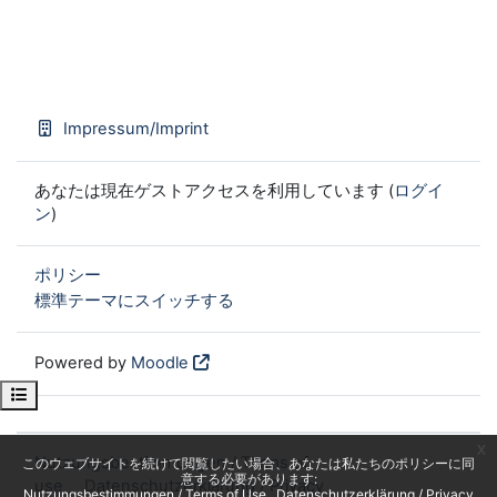
Impressum/Imprint
あなたは現在ゲストアクセスを利用しています (
ログイ
ン
)
ポリシー
標準テーマにスイッチする
Powered by
Moodle
Open course index
x
Nutzungsbestimmungen / Terms of
このウェブサイトを続けて閲覧したい場合、あなたは私たちのポリシーに同
意する必要があります:
use
Datenschutzerklärung / Privacy
Nutzungsbestimmungen / Terms of Use
Datenschutzerklärung / Privacy