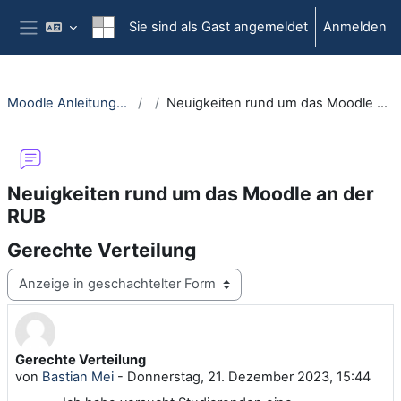
Zum Hauptinhalt
Sie sind als Gast angemeldet
Anmelden
Website-Übersicht
Moodle Anleitungsportal
Neuigkeiten rund um das Moodle an der RUB
Neuigkeiten rund um das Moodle an der
RUB
Gerechte Verteilung
Anzeigemodus
Gerechte Verteilung
Anzahl Antworten: 0
von
Bastian Mei
-
Donnerstag, 21. Dezember 2023, 15:44