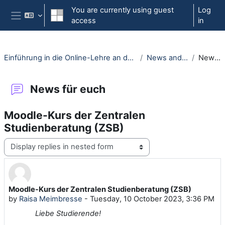
Skip to main content
You are currently using guest
Log
access
in
Side panel
Einführung in die Online-Lehre an der RUB - Moodle-Kurs für Erstsemester
News and current events
News für euch
News für euch
Moodle-Kurs der Zentralen
Studienberatung (ZSB)
Display mode
Moodle-Kurs der Zentralen Studienberatung (ZSB)
Number of replies: 0
by
Raisa Meimbresse
-
Tuesday, 10 October 2023, 3:36 PM
Liebe Studierende!