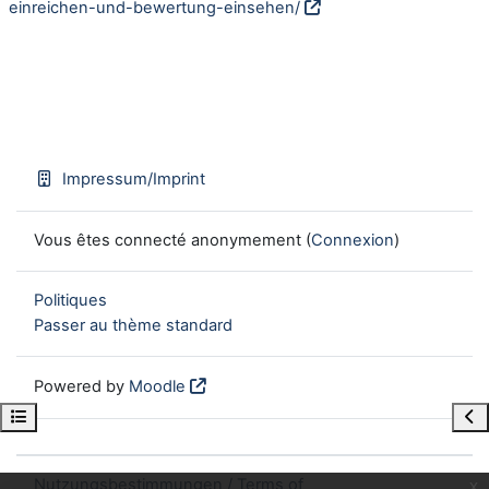
einreichen-und-bewertung-einsehen/
Impressum/Imprint
Vous êtes connecté anonymement (
Connexion
)
Politiques
Passer au thème standard
Powered by
Moodle
Open course index
Ope
Nutzungsbestimmungen / Terms of
x