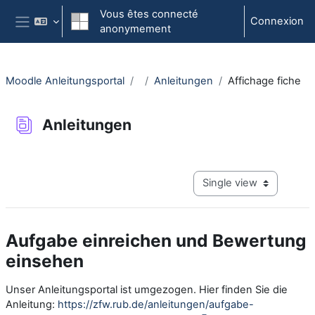
Passer au contenu principal
Vous êtes connecté
Connexion
anonymement
Panneau latéral
Moodle Anleitungsportal
Anleitungen
Affichage fiche
Anleitungen
Conditions d'achèvement
View mode tertiary navig
Aufgabe einreichen und Bewertung
einsehen
Unser Anleitungsportal ist umgezogen. Hier finden Sie die
Anleitung:
https://zfw.rub.de/anleitungen/aufgabe-