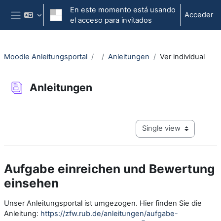
Salta al contenido principal
En este momento está usando
Acceder
el acceso para invitados
Panel lateral
Moodle Anleitungsportal
Anleitungen
Ver individual
Anleitungen
Requisitos de finalización
View mode tertiary navig
Aufgabe einreichen und Bewertung
einsehen
Unser Anleitungsportal ist umgezogen. Hier finden Sie die
Anleitung:
https://zfw.rub.de/anleitungen/aufgabe-