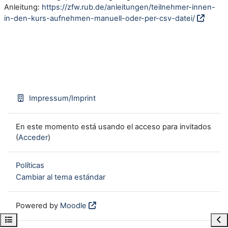
Anleitung:
https://zfw.rub.de/anleitungen/teilnehmer-innen-
in-den-kurs-aufnehmen-manuell-oder-per-csv-datei/
Impressum/Imprint
En este momento está usando el acceso para invitados
(
Acceder
)
Políticas
Cambiar al tema estándar
Powered by
Moodle
Open course index
Ope