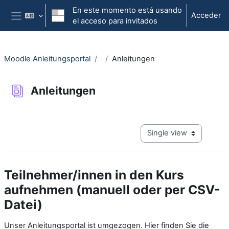
Salta al contenido principal
En este momento está usando
Acceder
el acceso para invitados
Panel lateral
Moodle Anleitungsportal
Anleitungen
Anleitungen
Requisitos de finalización
View mode tertiary navig
Teilnehmer/innen in den Kurs
aufnehmen (manuell oder per CSV-
Datei)
Unser Anleitungsportal ist umgezogen. Hier finden Sie die