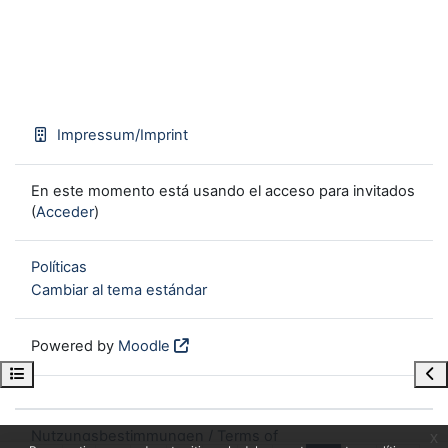
Impressum/Imprint
En este momento está usando el acceso para invitados
(
Acceder
)
Políticas
Cambiar al tema estándar
Powered by
Moodle
Open course index
Ope
Nutzungsbestimmungen / Terms of
x