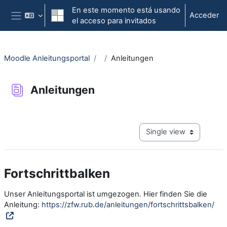
Salta al contenido principal
En este momento está usando
Acceder
el acceso para invitados
Panel lateral
Moodle Anleitungsportal
Anleitungen
Anleitungen
Requisitos de finalización
View mode tertiary navig
Fortschrittbalken
Unser Anleitungsportal ist umgezogen. Hier finden Sie die
Anleitung:
https://zfw.rub.de/anleitungen/fortschrittsbalken/