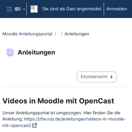
Zum Hauptinhalt
Sie sind als Gast angemeldet
Anmelden
Website-Übersicht
Moodle Anleitungsportal
Anleitungen
Anleitungen
Abschlussbedingungen
Modus Tertiärnavigation a
Videos in Moodle mit OpenCast
Unser Anleitungsportal ist umgezogen. Hier finden Sie die
Anleitung:
https://zfw.rub.de/anleitungen/videos-in-moodle-
mit-opencast/