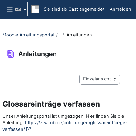
Zum Hauptinhalt
Sie sind als Gast angemeldet
Anmelden
Website-Übersicht
Moodle Anleitungsportal
Anleitungen
Anleitungen
Abschlussbedingungen
Modus Tertiärnavigation a
Glossareinträge verfassen
Unser Anleitungsportal ist umgezogen. Hier finden Sie die
Anleitung:
https://zfw.rub.de/anleitungen/glossareintraege-
verfassen/