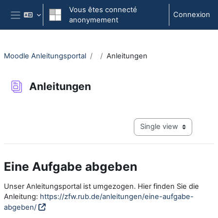
Passer au contenu principal
Vous êtes connecté
Connexion
anonymement
Panneau latéral
Moodle Anleitungsportal
Anleitungen
Anleitungen
Conditions d'achèvement
View mode tertiary navig
Eine Aufgabe abgeben
Unser Anleitungsportal ist umgezogen. Hier finden Sie die
Anleitung:
https://zfw.rub.de/anleitungen/eine-aufgabe-
abgeben/