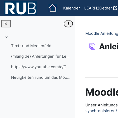
Zum Hauptinhalt
Kalender
LEARN2Gether
Moodle Anleitung
Einklappen
Anle
Text- und Medienfeld
{mlang de} Anleitungen für Lehrende alle Anleitung...
Abschlussbedi
https://www.youtube.com/c/CaptainMoodle
Neuigkeiten rund um das Moodle an der RUB
Moodle
Unser Anleitungsp
synchronisieren/