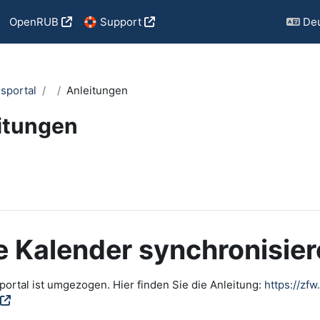
OpenRUB
🛟 Support
Deu
sportal
Anleitungen
itungen
ngungen
 Kalender synchronisie
ortal ist umgezogen. Hier finden Sie die Anleitung:
https://zf