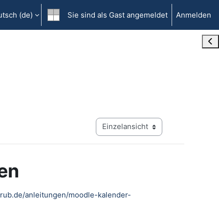
tsch ‎(de)‎
Sie sind als Gast angemeldet
Anmelden
Blo
Modus Tertiärnavigation anzeigen
ren
w.rub.de/anleitungen/moodle-kalender-