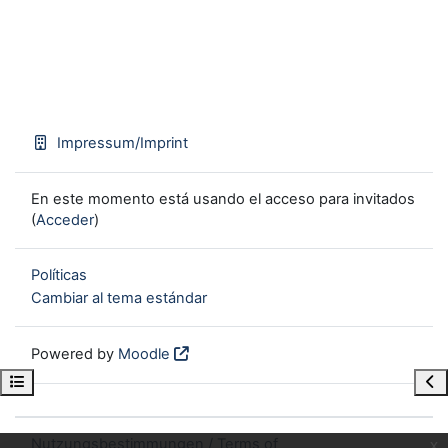
Impressum/Imprint
En este momento está usando el acceso para invitados
(
Acceder
)
Políticas
Cambiar al tema estándar
Powered by
Moodle
Open course index
Ope
Nutzungsbestimmungen / Terms of
x