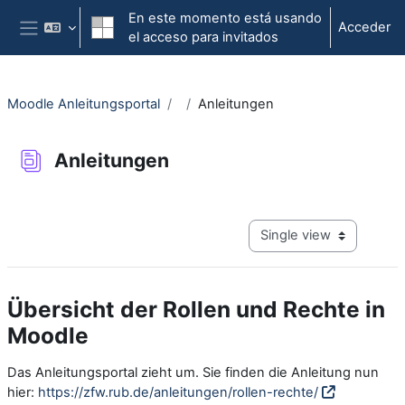
Salta al contenido principal
En este momento está usando
Acceder
el acceso para invitados
Panel lateral
Moodle Anleitungsportal
Anleitungen
Anleitungen
Requisitos de finalización
View mode tertiary navig
Übersicht der Rollen und Rechte in
Moodle
Das Anleitungsportal zieht um. Sie finden die Anleitung nun
hier:
https://zfw.rub.de/anleitungen/rollen-rechte/