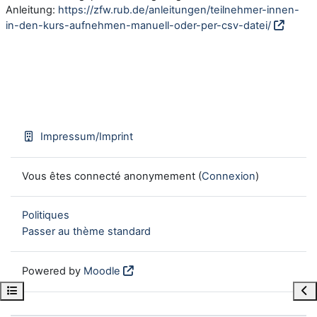
Anleitung:
https://zfw.rub.de/anleitungen/teilnehmer-innen-
in-den-kurs-aufnehmen-manuell-oder-per-csv-datei/
Impressum/Imprint
Vous êtes connecté anonymement (
Connexion
)
Politiques
Passer au thème standard
Powered by
Moodle
Open course index
Ope