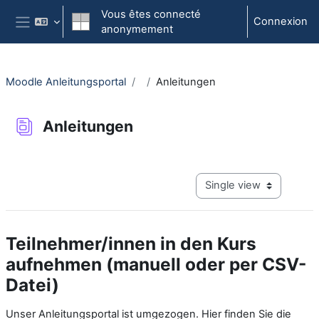
Passer au contenu principal
Vous êtes connecté
Connexion
anonymement
Panneau latéral
Moodle Anleitungsportal
Anleitungen
Anleitungen
Conditions d'achèvement
View mode tertiary navig
Teilnehmer/innen in den Kurs
aufnehmen (manuell oder per CSV-
Datei)
Unser Anleitungsportal ist umgezogen. Hier finden Sie die