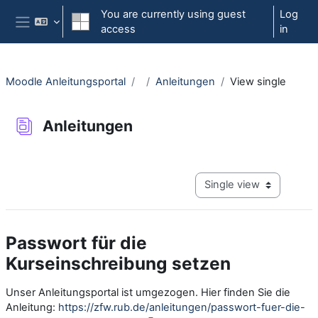
Skip to main content
You are currently using guest
Log
access
in
Side panel
Moodle Anleitungsportal
Anleitungen
View single
Anleitungen
Completion requirements
View mode tertiary navig
Passwort für die
Kurseinschreibung setzen
Unser Anleitungsportal ist umgezogen. Hier finden Sie die
Anleitung:
https://zfw.rub.de/anleitungen/passwort-fuer-die-