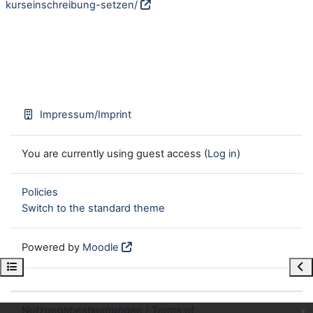
kurseinschreibung-setzen/
Impressum/Imprint
You are currently using guest access (
Log in
)
Policies
Switch to the standard theme
Powered by
Moodle
Open course index
Ope
Nutzungsbestimmungen / Terms of
x