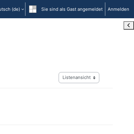
tsch ‎(de)‎
Sie sind als Gast angemeldet
Anmelden
Blo
Modus Tertiärnavigation anzeigen