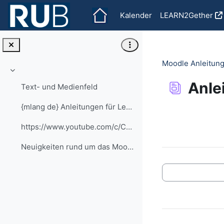
Zum Hauptinhalt
Kalender
LEARN2Gether
Moodle Anleitung
Einklappen
Anle
Text- und Medienfeld
{mlang de} Anleitungen für Lehrende alle Anleitung...
Abschlussbedi
https://www.youtube.com/c/CaptainMoodle
Neuigkeiten rund um das Moodle an der RUB