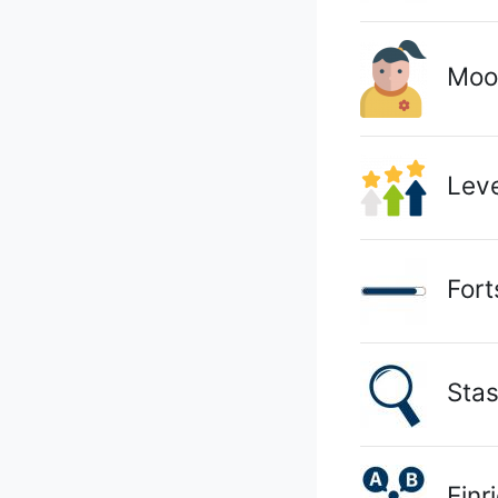
Moodl
Leve
Forts
Stash
Einri