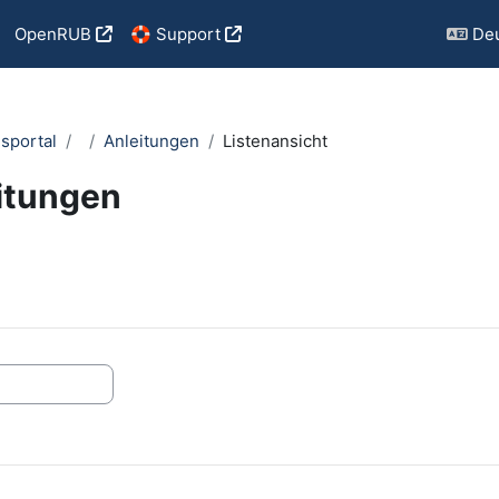
OpenRUB
🛟 Support
Deu
sportal
Anleitungen
Listenansicht
itungen
ngungen