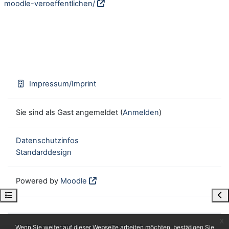
moodle-veroeffentlichen/
Impressum/Imprint
Sie sind als Gast angemeldet (
Anmelden
)
Datenschutzinfos
Standarddesign
Powered by
Moodle
Kursindex öffnen
Blo
x
Nutzungsbestimmungen / Terms of
Wenn Sie weiter auf dieser Webseite arbeiten möchten, bestätigen Sie