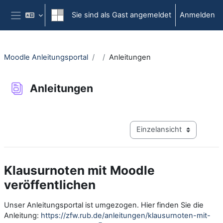
Zum Hauptinhalt
Sie sind als Gast angemeldet
Anmelden
Website-Übersicht
Moodle Anleitungsportal
Anleitungen
Anleitungen
Abschlussbedingungen
Modus Tertiärnavigation a
Klausurnoten mit Moodle
veröffentlichen
Unser Anleitungsportal ist umgezogen. Hier finden Sie die
Anleitung:
https://zfw.rub.de/anleitungen/klausurnoten-mit-