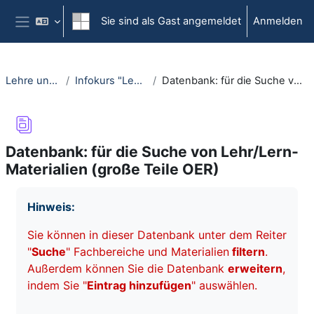
Zum Hauptinhalt
Sie sind als Gast angemeldet
Anmelden
Website-Übersicht
Lehre und Lernen öffnen
Infokurs "Lehre und Lernen öffnen"
Datenbank: für die Suche von Lehr/Lern-Materialien (große Teile OER)
Datenbank: für die Suche von Lehr/Lern-
Materialien (große Teile OER)
Abschlussbedingungen
Hinweis:
Sie können in dieser Datenbank unter dem Reiter
"
Suche
" Fachbereiche und Materialien
filtern
.
Außerdem können Sie die Datenbank
erweitern
,
indem Sie "
Eintrag hinzufügen
" auswählen.