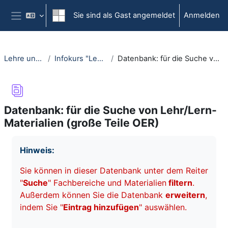
Zum Hauptinhalt
Sie sind als Gast angemeldet
Anmelden
Website-Übersicht
Lehre und Lernen öffnen
Infokurs "Lehre und Lernen öffnen"
Datenbank: für die Suche von Lehr/Lern-Materialien (große Teile OER)
Datenbank: für die Suche von Lehr/Lern-
Materialien (große Teile OER)
Abschlussbedingungen
Hinweis:
Sie können in dieser Datenbank unter dem Reiter
"
Suche
" Fachbereiche und Materialien
filtern
.
Außerdem können Sie die Datenbank
erweitern
,
indem Sie "
Eintrag hinzufügen
" auswählen.