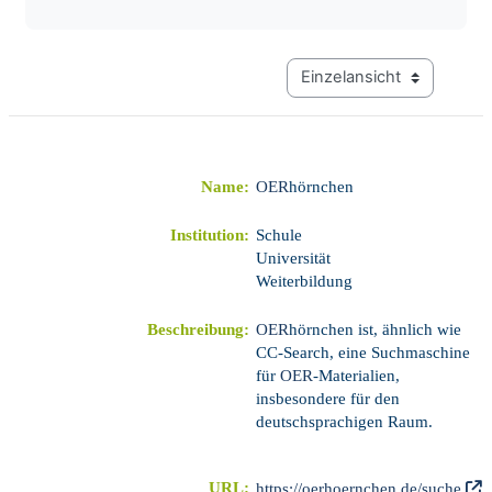
Modus Tertiärnavigation a
Name:
OER
hörnchen
Institution:
Schule
Universität
Weiterbildung
Beschreibung:
OER
hörnchen ist, ähnlich wie
CC-Search, eine Suchmaschine
für
OER
-Materialien,
insbesondere für den
deutschsprachigen Raum.
URL:
https://oerhoernchen.de/suche