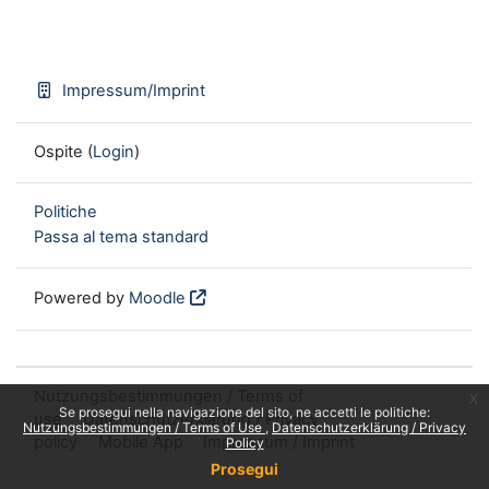
Impressum/Imprint
Ospite (
Login
)
Politiche
Passa al tema standard
Powered by
Moodle
Nutzungsbestimmungen / Terms of
x
Se prosegui nella navigazione del sito, ne accetti le politiche:
use
Datenschutzerklärung / Privacy
Nutzungsbestimmungen / Terms of Use
Datenschutzerklärung / Privacy
policy
Mobile App
Impressum / Imprint
Policy
Prosegui