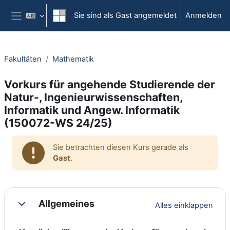
Zum Hauptinhalt
Sie sind als Gast angemeldet
Anmelden
Website-Übersicht
Fakultäten
Mathematik
Vorkurs für angehende Studierende der
Natur-, Ingenieurwissenschaften,
Informatik und Angew. Informatik
(150072-WS 24/25)
Sie betrachten diesen Kurs gerade als
Gast
.
Abschnittsübersicht
Allgemeines
Alles einklappen
Einklappen