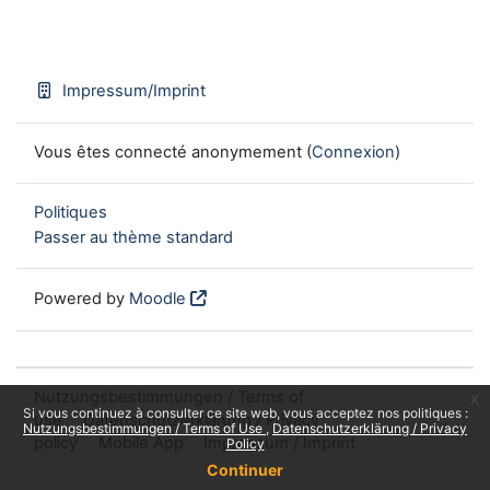
Impressum/Imprint
Vous êtes connecté anonymement (
Connexion
)
Politiques
Passer au thème standard
Powered by
Moodle
Nutzungsbestimmungen / Terms of
x
Si vous continuez à consulter ce site web, vous acceptez nos politiques :
use
Datenschutzerklärung / Privacy
Nutzungsbestimmungen / Terms of Use
Datenschutzerklärung / Privacy
policy
Mobile App
Impressum / Imprint
Policy
Continuer