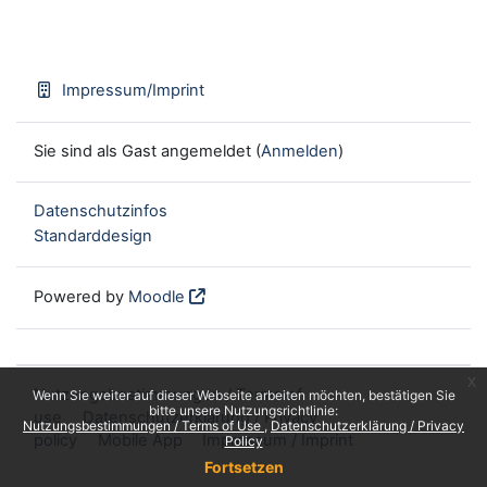
Impressum/Imprint
Sie sind als Gast angemeldet (
Anmelden
)
Datenschutzinfos
Standarddesign
Powered by
Moodle
x
Nutzungsbestimmungen / Terms of
Wenn Sie weiter auf dieser Webseite arbeiten möchten, bestätigen Sie
bitte unsere Nutzungsrichtlinie:
use
Datenschutzerklärung / Privacy
Nutzungsbestimmungen / Terms of Use
Datenschutzerklärung / Privacy
policy
Mobile App
Impressum / Imprint
Policy
Fortsetzen