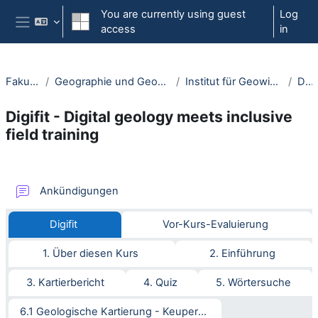
Skip to main content
You are currently using guest
Log
access
in
Side panel
Fakultäten
Geographie und Geowissenschaften
Institut für Geowissenschaften
Digifit
Digifit - Digital geology meets inclusive
field training
Section outline
Forum
Ankündigungen
Digifit
Vor-Kurs-Evaluierung
1. Über diesen Kurs
2. Einführung
3. Kartierbericht
4. Quiz
5. Wörtersuche
6.1 Geologische Kartierung - Keuper Nordwürttemberg