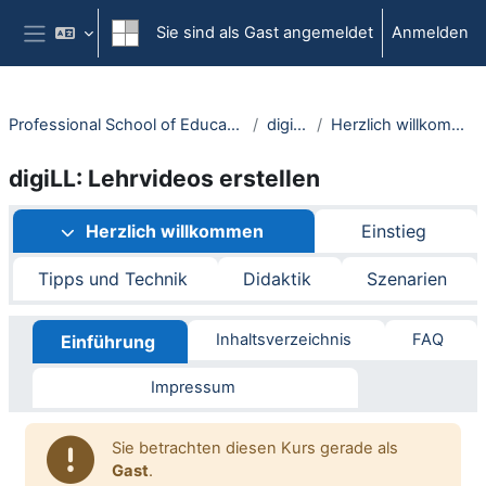
Zum Hauptinhalt
Sie sind als Gast angemeldet
Anmelden
Website-Übersicht
Professional School of Education
digiLL
Herzlich willkommen
digiLL: Lehrvideos erstellen
Abschnittsübersicht
Herzlich willkommen
Einstieg
Tipps und Technik
Didaktik
Szenarien
Inhaltsverzeichnis
FAQ
Einführung
Impressum
Sie betrachten diesen Kurs gerade als
Gast
.