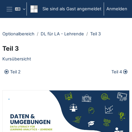
Zum Hauptinhalt
Sie sind als Gast angemeldet
Anmelden
Website-Übersicht
Optionalbereich
DL für LA - Lehrende
Teil 3
Teil 3
Abschnittsübersicht
Kursübersicht
Teil 2
Teil 4