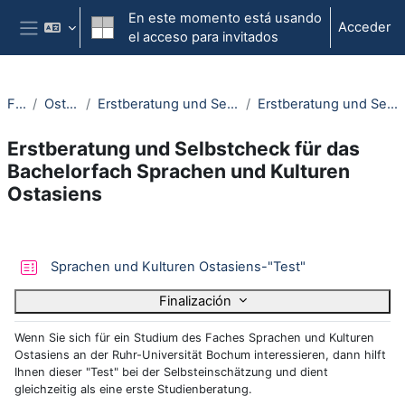
Salta al contenido principal
En este momento está usando
Acceder
el acceso para invitados
Panel lateral
Fakultäten
Ostasienwissenschaften
Erstberatung und Selbstcheck für das Bachelorfach Sprachen und Kulturen Ostasiens
Erstberatung und Selbstcheck für das Bachelorfach Sprachen und Kulturen Ostasiens
Erstberatung und Selbstcheck für das
Bachelorfach Sprachen und Kulturen
Ostasiens
Section outline
Cuestionario
Sprachen und Kulturen Ostasiens-"Test"
Finalización
Wenn Sie sich für ein Studium des Faches Sprachen und Kulturen
Ostasiens an der Ruhr-Universität Bochum interessieren, dann hilft
Ihnen dieser "Test" bei der Selbsteinschätzung und dient
gleichzeitig als eine erste Studienberatung.