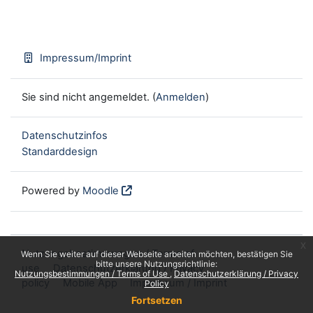
Impressum/Imprint
Sie sind nicht angemeldet. (
Anmelden
)
Datenschutzinfos
Standarddesign
Powered by
Moodle
x
Nutzungsbestimmungen / Terms of
Wenn Sie weiter auf dieser Webseite arbeiten möchten, bestätigen Sie
bitte unsere Nutzungsrichtlinie:
use
Datenschutzerklärung / Privacy
Nutzungsbestimmungen / Terms of Use
Datenschutzerklärung / Privacy
policy
Mobile App
Impressum / Imprint
Policy
Fortsetzen