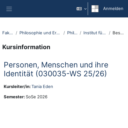
Zum Hauptinhalt
Anmelden
Website-Übersicht
Fakultäten
Philosophie und Erziehungswissenschaft
Philosophie
Institut für Philosophie I
Beschreibung
Kursinformation
Personen, Menschen und ihre
Identität (030035-WS 25/26)
Kursleiter/in:
Tania Eden
Semester
:
SoSe 2026