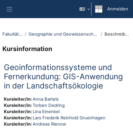
Zum Hauptinhalt
Anmelden
Website-Übersicht
Fakultäten
Geographie und Geowissenschaften
Beschreibung
Kursinformation
Geoinformationssysteme und
Fernerkundung: GIS-Anwendung
in der Landschaftsökologie
Kursleiter/in:
Anna Bartels
Kursleiter/in:
Torben Dedring
Kursleiter/in:
Lina Einenkel
Kursleiter/in:
Lars Frederik Reinhold Gruenhagen
Kursleiter/in:
Andreas Rienow