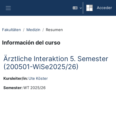
Salta al contenido principal
Acceder
Panel lateral
Fakultäten
Medizin
Resumen
Información del curso
Ärztliche Interaktion 5. Semester
(200501-WiSe2025/26)
Kursleiter/in:
Ute Köster
Semester
:
WT 2025/26