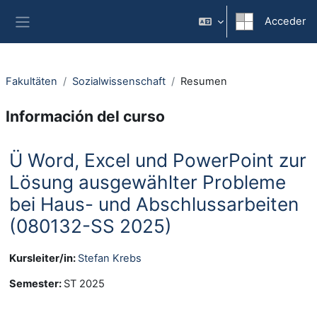
Salta al contenido principal
Acceder
Panel lateral
Fakultäten
Sozialwissenschaft
Resumen
Información del curso
Ü Word, Excel und PowerPoint zur
Lösung ausgewählter Probleme
bei Haus- und Abschlussarbeiten
(080132-SS 2025)
Kursleiter/in:
Stefan Krebs
Semester
:
ST 2025