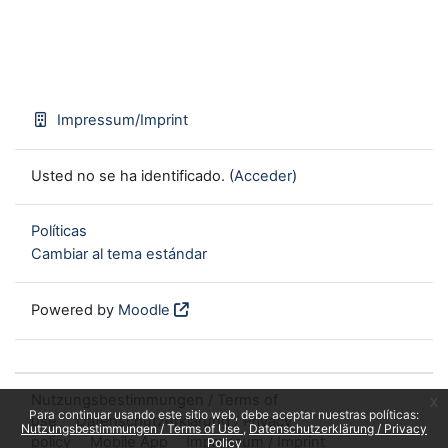
Impressum/Imprint
Usted no se ha identificado. (
Acceder
)
Políticas
Cambiar al tema estándar
Powered by
Moodle
Nutzungsbestimmungen / Terms of
x
Para continuar usando este sitio web, debe aceptar nuestras políticas:
use
Datenschutzerklärung / Privacy
Nutzungsbestimmungen / Terms of Use
Datenschutzerklärung / Privacy
policy
Mobile App
Impressum / Imprint
Policy