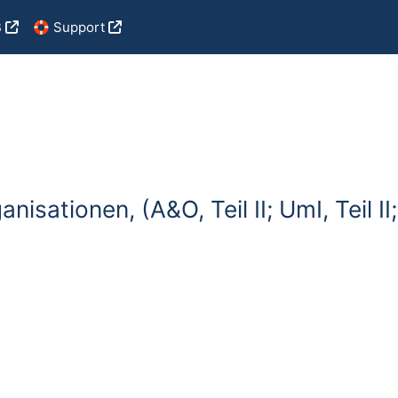
B
🛟 Support
isationen, (A&O, Teil II; UmI, Teil II