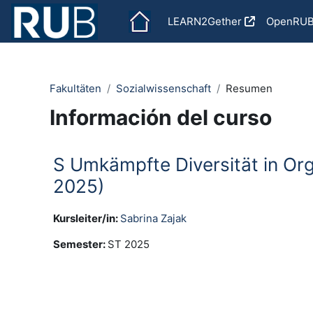
Salta al contenido principal
LEARN2Gether
OpenRU
Fakultäten
Sozialwissenschaft
Resumen
Información del curso
S Umkämpfte Diversität in Organ
2025)
Kursleiter/in:
Sabrina Zajak
Semester
:
ST 2025