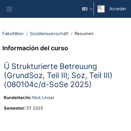
Salta al contenido principal
Acceder
Panel lateral
Fakultäten
Sozialwissenschaft
Resumen
Información del curso
Ü Strukturierte Betreuung
(GrundSoz, Teil III; Soz, Teil III)
(080104c/d-SoSe 2025)
Kursleiter/in:
Nick Linsel
Semester
:
ST 2025