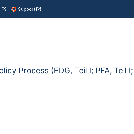
B
🛟 Support
icy Process (EDG, Teil I; PFA, Teil I