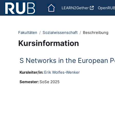
Zum Hauptinhalt
LEARN2Gether
OpenRU
Fakultäten
Sozialwissenschaft
Beschreibung
Kursinformation
S Networks in the European Pol
Kursleiter/in:
Erik Wolfes-Wenker
Semester
:
SoSe 2025