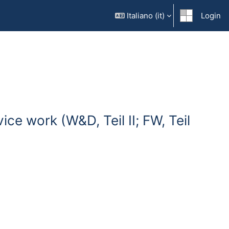
Italiano ‎(it)‎
Login
ice work (W&D, Teil II; FW, Teil