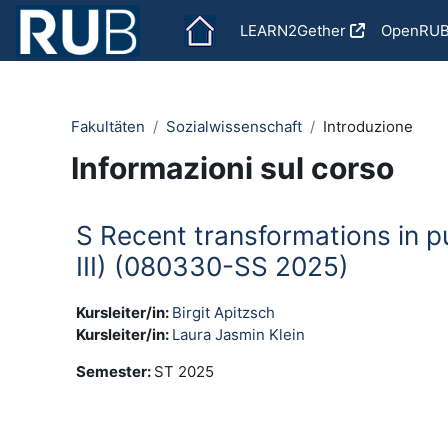
Vai al contenuto principale
LEARN2Gether
OpenRU
Fakultäten
Sozialwissenschaft
Introduzione
Informazioni sul corso
S Recent transformations in pub
III) (080330-SS 2025)
Kursleiter/in:
Birgit Apitzsch
Kursleiter/in:
Laura Jasmin Klein
Semester
:
ST 2025