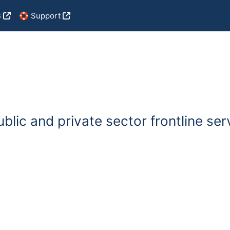
B
🛟 Support
lic and private sector frontline serv