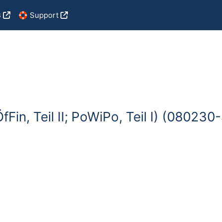
B
🛟 Support
Fin, Teil II; PoWiPo, Teil I) (08023