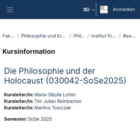
Zum Hauptinhalt
Anmelden
Website-Übersicht
Fakultäten
Philosophie und Erziehungswissenschaft
Philosophie
Institut für Philosophie I
Beschreibung
Kursinformation
Die Philosophie und der
Holocaust (030042-SoSe2025)
Kursleiter/in:
Maria-Sibylla Lotter
Kursleiter/in:
Tim Julian Reinbacher
Kursleiter/in:
Martina Tomczak
Semester
:
SoSe 2025