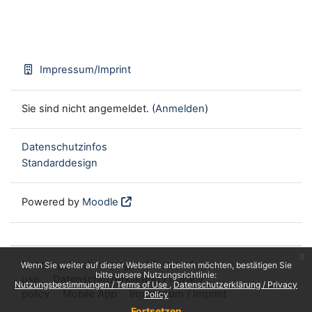
Impressum/Imprint
Sie sind nicht angemeldet. (
Anmelden
)
Datenschutzinfos
Standarddesign
Powered by
Moodle
x
Nutzungsbestimmungen / Terms of
Wenn Sie weiter auf dieser Webseite arbeiten möchten, bestätigen Sie
bitte unsere Nutzungsrichtlinie:
use
Datenschutzerklärung / Privacy
Nutzungsbestimmungen / Terms of Use
Datenschutzerklärung / Privacy
policy
Mobile App
Impressum / Imprint
Policy
Fortsetzen