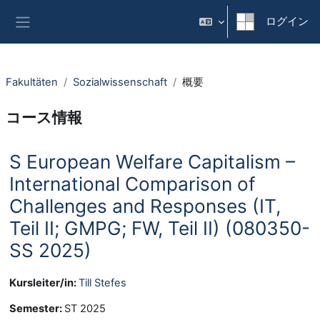
メインコンテンツへスキップする
ログイン
サイドパネル
Fakultäten
Sozialwissenschaft
概要
コース情報
S European Welfare Capitalism –
International Comparison of
Challenges and Responses (IT,
Teil II; GMPG; FW, Teil II) (080350-
SS 2025)
Kursleiter/in:
Till Stefes
Semester
:
ST 2025