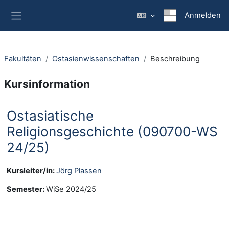
Zum Hauptinhalt
Anmelden
Website-Übersicht
Fakultäten
Ostasienwissenschaften
Beschreibung
Kursinformation
Ostasiatische
Religionsgeschichte (090700-WS
24/25)
Kursleiter/in:
Jörg Plassen
Semester
:
WiSe 2024/25