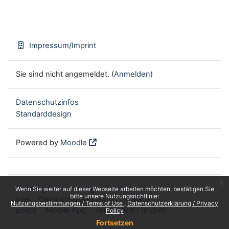
Impressum/Imprint
Sie sind nicht angemeldet. (
Anmelden
)
Datenschutzinfos
Standarddesign
Powered by
Moodle
x
Nutzungsbestimmungen / Terms of
Wenn Sie weiter auf dieser Webseite arbeiten möchten, bestätigen Sie
bitte unsere Nutzungsrichtlinie:
use
Datenschutzerklärung / Privacy
Nutzungsbestimmungen / Terms of Use
Datenschutzerklärung / Privacy
policy
Mobile App
Impressum / Imprint
Policy
Fortsetzen