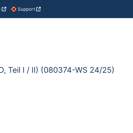
B
🛟 Support
, Teil I / II) (080374-WS 24/25)