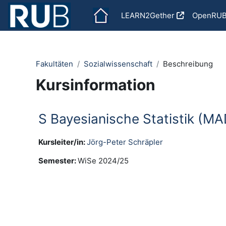
Zum Hauptinhalt
LEARN2Gether
OpenRU
Fakultäten
Sozialwissenschaft
Beschreibung
Kursinformation
S Bayesianische Statistik (MAD
Kursleiter/in:
Jörg-Peter Schräpler
Semester
:
WiSe 2024/25