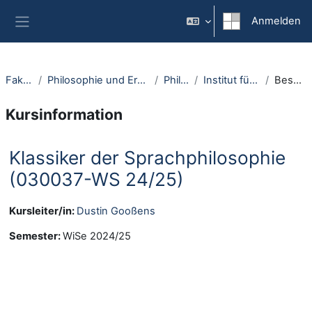
Zum Hauptinhalt
Anmelden
Website-Übersicht
Fakultäten
Philosophie und Erziehungswissenschaft
Philosophie
Institut für Philosophie I
Beschreibung
Kursinformation
Klassiker der Sprachphilosophie
(030037-WS 24/25)
Kursleiter/in:
Dustin Gooßens
Semester
:
WiSe 2024/25