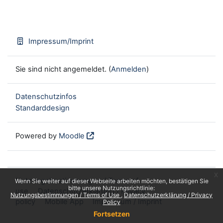
Impressum/Imprint
Sie sind nicht angemeldet. (
Anmelden
)
Datenschutzinfos
Standarddesign
Powered by
Moodle
x
Nutzungsbestimmungen / Terms of
Wenn Sie weiter auf dieser Webseite arbeiten möchten, bestätigen Sie
bitte unsere Nutzungsrichtlinie:
use
Datenschutzerklärung / Privacy
Nutzungsbestimmungen / Terms of Use
Datenschutzerklärung / Privacy
policy
Mobile App
Impressum / Imprint
Policy
Fortsetzen