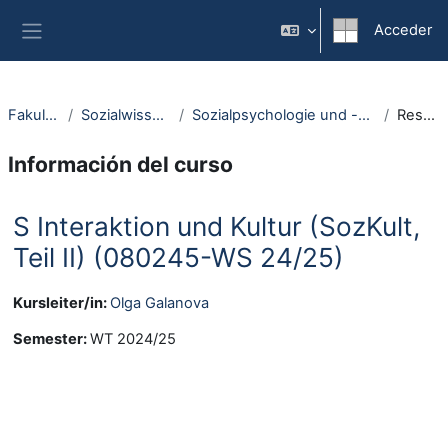
Salta al contenido principal
Acceder
Panel lateral
Fakultäten
Sozialwissenschaft
Sozialpsychologie und -anthropologie
Resumen
Información del curso
S Interaktion und Kultur (SozKult,
Teil II) (080245-WS 24/25)
Kursleiter/in:
Olga Galanova
Semester
:
WT 2024/25