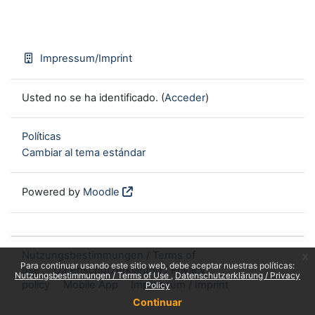
Impressum/Imprint
Usted no se ha identificado. (
Acceder
)
Políticas
Cambiar al tema estándar
Powered by
Moodle
Nutzungsbestimmungen / Terms of
x
Para continuar usando este sitio web, debe aceptar nuestras políticas:
use
Datenschutzerklärung / Privacy
Nutzungsbestimmungen / Terms of Use
Datenschutzerklärung / Privacy
policy
Mobile App
Impressum / Imprint
Policy
Continuar