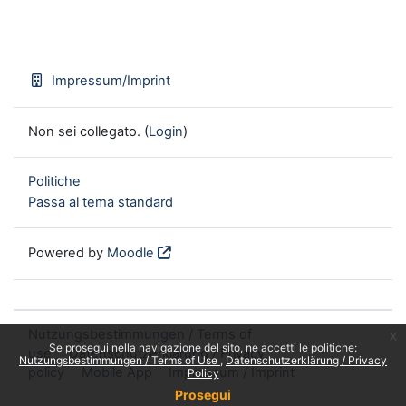
Impressum/Imprint
Non sei collegato. (
Login
)
Politiche
Passa al tema standard
Powered by
Moodle
Nutzungsbestimmungen / Terms of
x
Se prosegui nella navigazione del sito, ne accetti le politiche:
use
Datenschutzerklärung / Privacy
Nutzungsbestimmungen / Terms of Use
Datenschutzerklärung / Privacy
policy
Mobile App
Impressum / Imprint
Policy
Prosegui