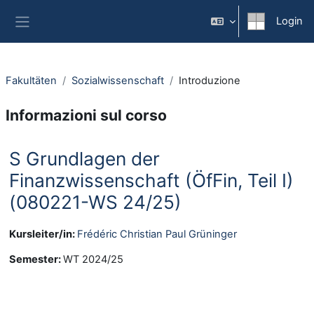
Vai al contenuto principale
Login
Pannello laterale
Fakultäten
Sozialwissenschaft
Introduzione
Informazioni sul corso
S Grundlagen der
Finanzwissenschaft (ÖfFin, Teil I)
(080221-WS 24/25)
Kursleiter/in:
Frédéric Christian Paul Grüninger
Semester
:
WT 2024/25