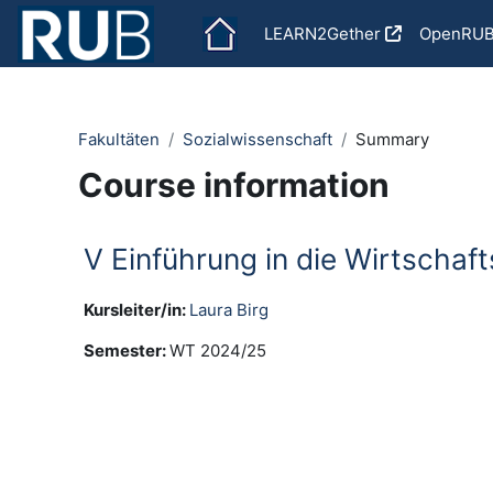
Skip to main content
LEARN2Gether
OpenRU
Fakultäten
Sozialwissenschaft
Summary
Course information
V Einführung in die Wirtschaf
Kursleiter/in:
Laura Birg
Semester
:
WT 2024/25