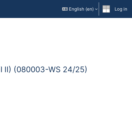
English ‎(en)‎
Log in
il II) (080003-WS 24/25)