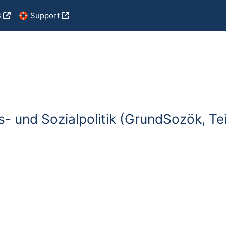
B
🛟 Support
ts- und Sozialpolitik (GrundSozök, Te