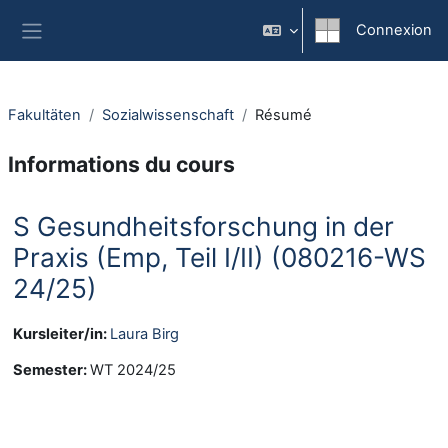
Passer au contenu principal
Connexion
Panneau latéral
Fakultäten
Sozialwissenschaft
Résumé
Informations du cours
S Gesundheitsforschung in der
Praxis (Emp, Teil I/II) (080216-WS
24/25)
Kursleiter/in:
Laura Birg
Semester
:
WT 2024/25