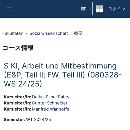
メインコンテンツへスキップする
ログイン
サイドパネル
Fakultäten
Sozialwissenschaft
概要
コース情報
S KI, Arbeit und Mitbestimmung
(E&P, Teil II; FW, Teil III) (080328-
WS 24/25)
Kursleiter/in:
Darius Elmar Fabry
Kursleiter/in:
Günter Schneider
Kursleiter/in:
Manfred Wannöffel
Semester
:
WT 2024/25